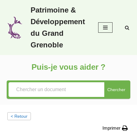
Patrimoine &
Aller
Développement
au
contenu
du Grand
Grenoble
Puis-je vous aider ?
Chercher
< Retour
Imprimer