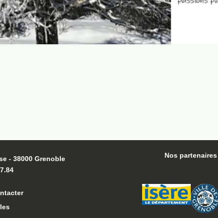
Nos partenaires
se - 38000 Grenoble
27.84
nta
cter
les