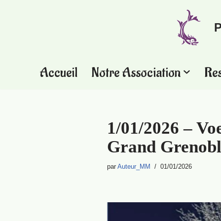
P
Aller
au
contenu
Accueil
Notre Association
Re
1/01/2026 – Vo
Grand Grenobl
par
Auteur_MM
01/01/2026