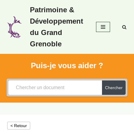
Patrimoine &
Aller
Développement
au
contenu
du Grand
Grenoble
Puis-je vous aider ?
Chercher
< Retour