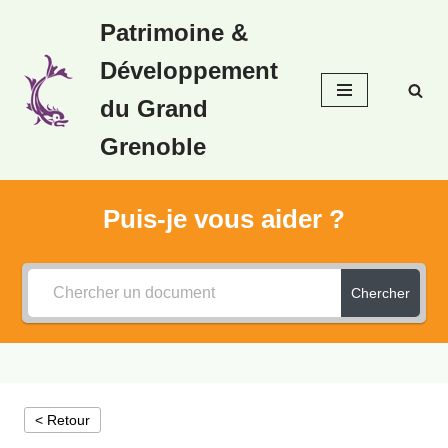
Patrimoine &
Aller
Développement
au
contenu
du Grand
Grenoble
Puis-je vous aider ?
Chercher
< Retour