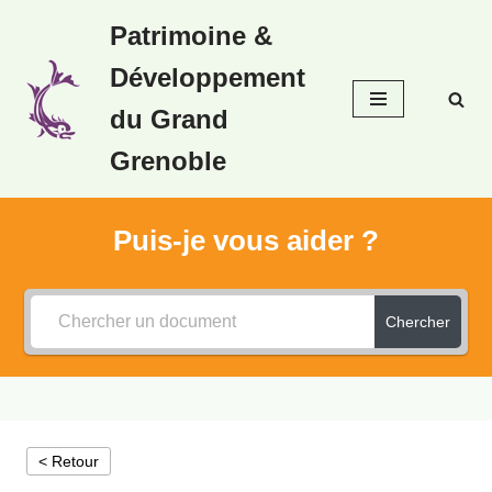
Patrimoine &
Aller
Développement
au
contenu
du Grand
Grenoble
Puis-je vous aider ?
Chercher
< Retour