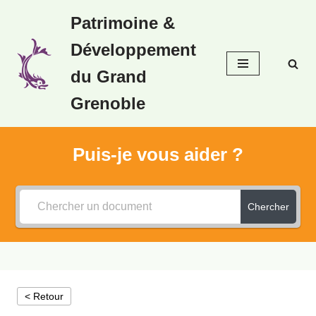
Patrimoine &
Aller
Développement
au
contenu
du Grand
Grenoble
Puis-je vous aider ?
Chercher
< Retour