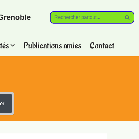
Grenoble
tés
Publications amies
Contact
?
er