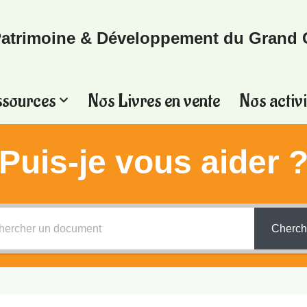
atrimoine & Développement du Grand 
ssources
Nos Livres en vente
Nos activi
Puis-je vous aider 
Cherch