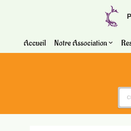
P
Aller
au
contenu
Accueil
Notre Association
Re