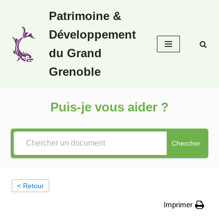
Patrimoine &
Aller
Développement
au
contenu
du Grand
Grenoble
Puis-je vous aider ?
Chercher
< Retour
Imprimer