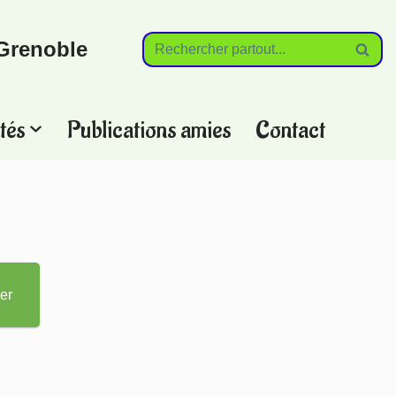
Grenoble
tés
Publications amies
Contact
?
er