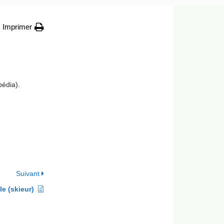
Imprimer
pédia).
Suivant
e (skieur)