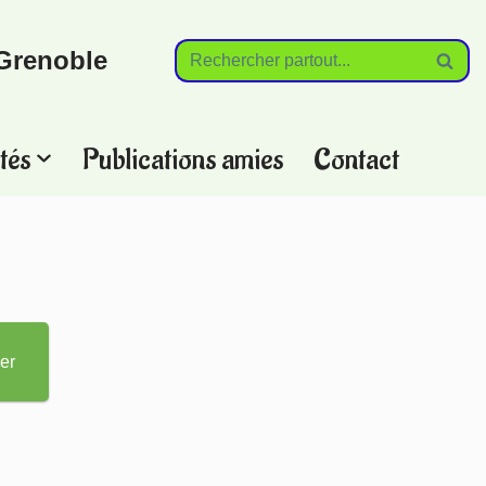
Grenoble
tés
Publications amies
Contact
?
er