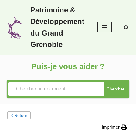
Patrimoine &
Aller
Développement
au
contenu
du Grand
Grenoble
Puis-je vous aider ?
Chercher
< Retour
Imprimer