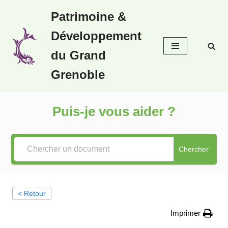
Patrimoine &
Aller
Développement
au
contenu
du Grand
Grenoble
Puis-je vous aider ?
Chercher
< Retour
Imprimer