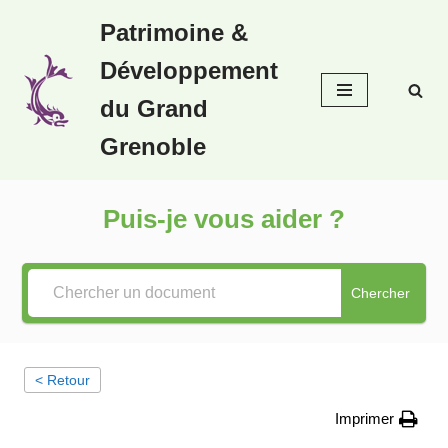
Patrimoine &
Aller
Développement
au
contenu
du Grand
Grenoble
Puis-je vous aider ?
Chercher
< Retour
Imprimer