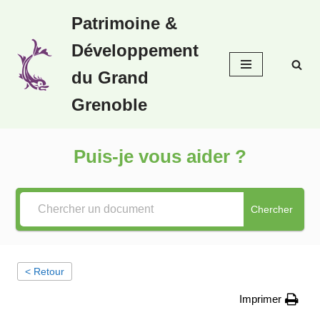
Patrimoine &
Aller
Développement
au
contenu
du Grand
Grenoble
Puis-je vous aider ?
Chercher
< Retour
Imprimer