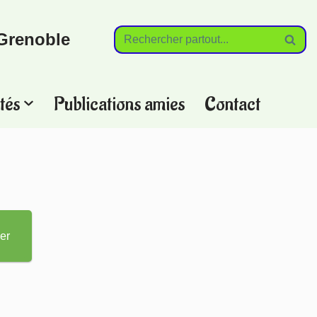
Grenoble
tés
Publications amies
Contact
?
er