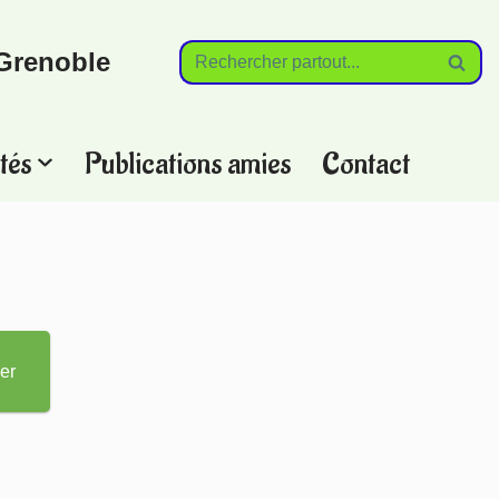
Grenoble
tés
Publications amies
Contact
?
er