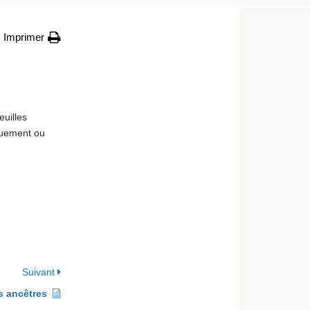
Imprimer
euilles
iquement ou
Suivant
os ancêtres