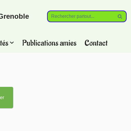
Grenoble
tés
Publications amies
Contact
?
er