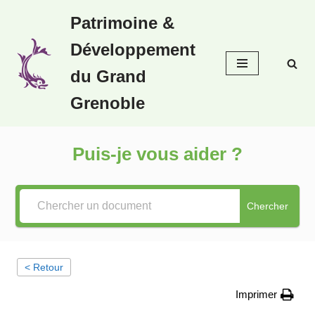
Patrimoine &
Aller
Développement
au
contenu
du Grand
Grenoble
Puis-je vous aider ?
Chercher
< Retour
Imprimer