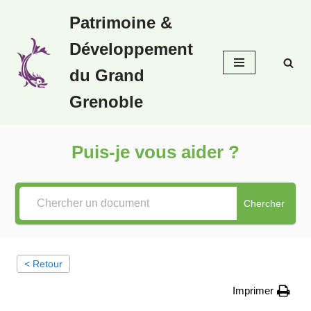
Patrimoine &
Aller
Développement
au
contenu
du Grand
Grenoble
Puis-je vous aider ?
Chercher
< Retour
Imprimer