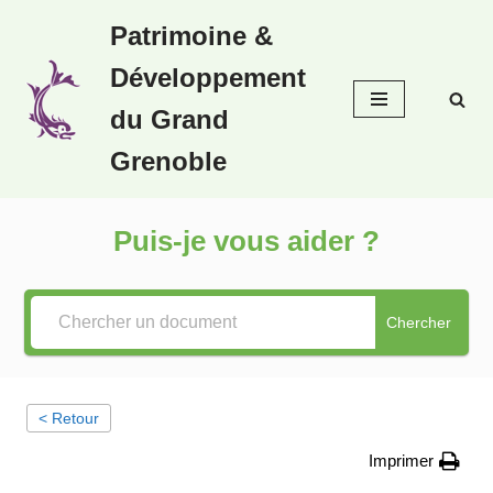
Patrimoine &
Aller
Développement
au
contenu
du Grand
Grenoble
Puis-je vous aider ?
Chercher
< Retour
Imprimer