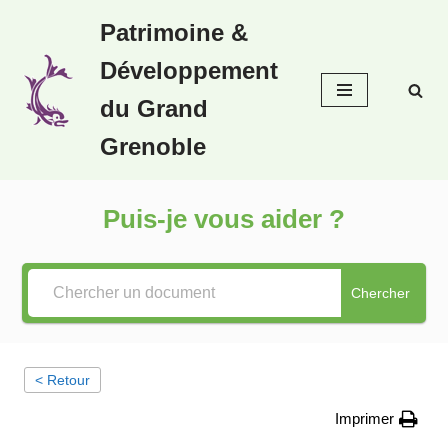
Patrimoine &
Aller
Développement
au
contenu
du Grand
Grenoble
Puis-je vous aider ?
Chercher
< Retour
Imprimer