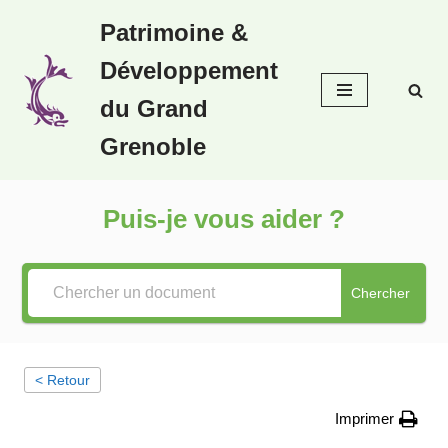
Patrimoine &
Aller
Développement
au
contenu
du Grand
Grenoble
Puis-je vous aider ?
Chercher
< Retour
Imprimer