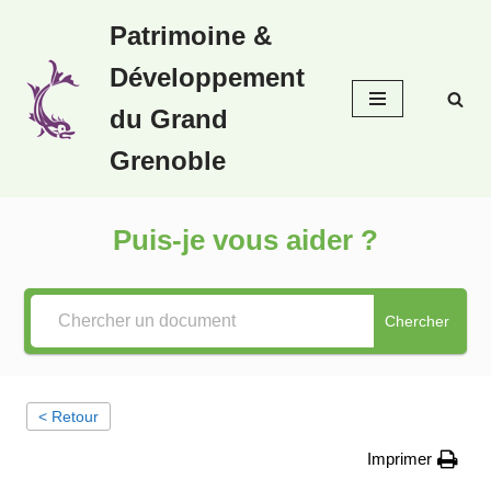
Patrimoine &
Aller
Développement
au
contenu
du Grand
Grenoble
Puis-je vous aider ?
Chercher
< Retour
Imprimer