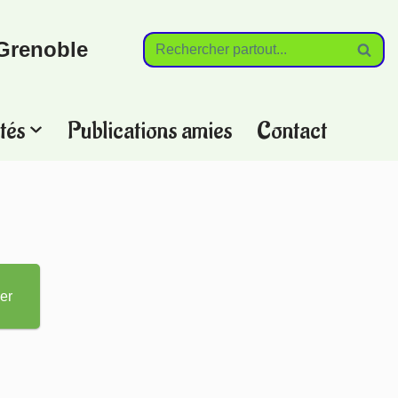
Grenoble
tés
Publications amies
Contact
?
er