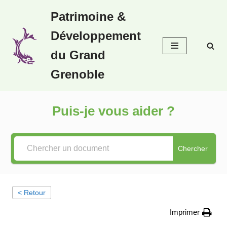
Patrimoine &
Aller
Développement
au
contenu
du Grand
Grenoble
Puis-je vous aider ?
Chercher
< Retour
Imprimer