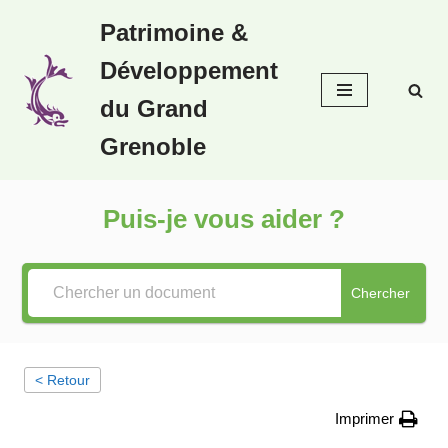
Patrimoine &
Aller
Développement
au
contenu
du Grand
Grenoble
Puis-je vous aider ?
Chercher
< Retour
Imprimer