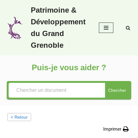
Patrimoine &
Aller
Développement
au
contenu
du Grand
Grenoble
Puis-je vous aider ?
Chercher
< Retour
Imprimer