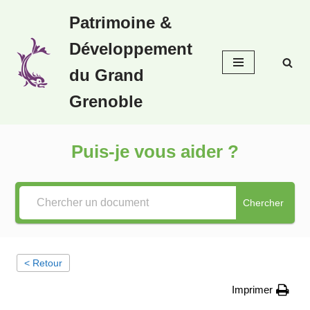
Patrimoine &
Aller
Développement
au
contenu
du Grand
Grenoble
Puis-je vous aider ?
Chercher
< Retour
Imprimer