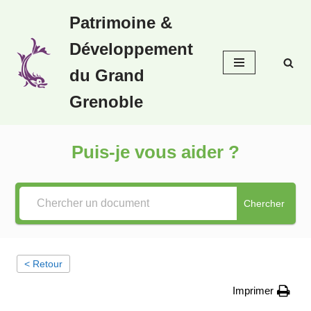
Patrimoine &
Aller
Développement
au
contenu
du Grand
Grenoble
Puis-je vous aider ?
Chercher
< Retour
Imprimer