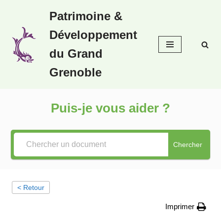
Patrimoine &
Aller
Développement
au
contenu
du Grand
Grenoble
Puis-je vous aider ?
Chercher
< Retour
Imprimer