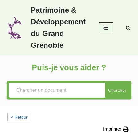
Patrimoine &
Aller
Développement
au
contenu
du Grand
Grenoble
Puis-je vous aider ?
Chercher
< Retour
Imprimer