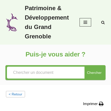
Patrimoine &
Aller
Développement
au
contenu
du Grand
Grenoble
Puis-je vous aider ?
Chercher
< Retour
Imprimer