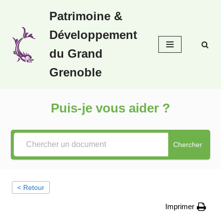
Patrimoine &
Aller
Développement
au
contenu
du Grand
Grenoble
Puis-je vous aider ?
Chercher
< Retour
Imprimer