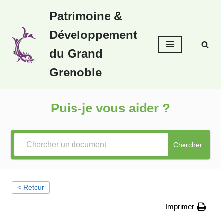
Patrimoine &
Aller
Développement
au
contenu
du Grand
Grenoble
Puis-je vous aider ?
Chercher
< Retour
Imprimer