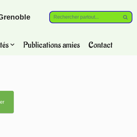
Grenoble
tés
Publications amies
Contact
?
er