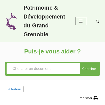
Patrimoine &
Aller
Développement
au
contenu
du Grand
Grenoble
Puis-je vous aider ?
Chercher
< Retour
Imprimer