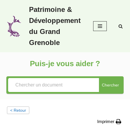
Patrimoine &
Aller
Développement
au
contenu
du Grand
Grenoble
Puis-je vous aider ?
Chercher
< Retour
Imprimer