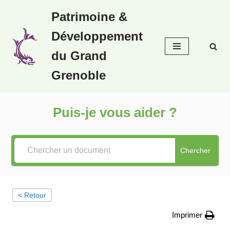
Patrimoine &
Aller
Développement
au
contenu
du Grand
Grenoble
Puis-je vous aider ?
Chercher
< Retour
Imprimer