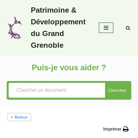
Patrimoine &
Aller
Développement
au
contenu
du Grand
Grenoble
Puis-je vous aider ?
Chercher
< Retour
Imprimer