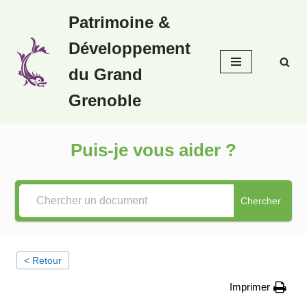
Patrimoine &
Aller
Développement
au
contenu
du Grand
Grenoble
Puis-je vous aider ?
Chercher
< Retour
Imprimer