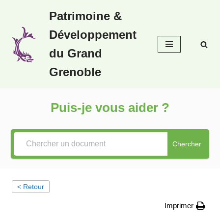
Patrimoine &
Aller
Développement
au
contenu
du Grand
Grenoble
Puis-je vous aider ?
Chercher
< Retour
Imprimer