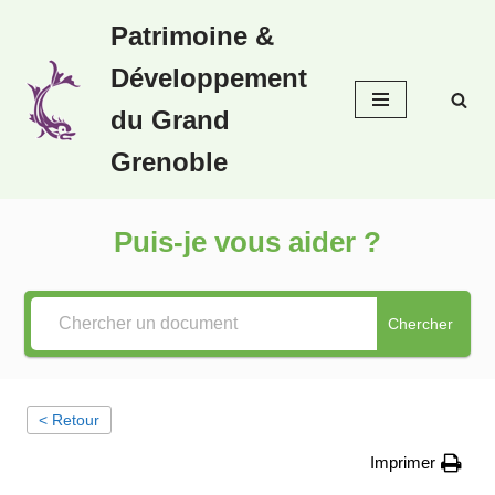
Patrimoine &
Aller
Développement
au
contenu
du Grand
Grenoble
Puis-je vous aider ?
Chercher
< Retour
Imprimer