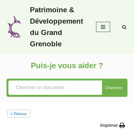
Patrimoine &
Aller
Développement
au
contenu
du Grand
Grenoble
Puis-je vous aider ?
Chercher
< Retour
Imprimer