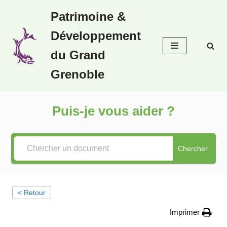
Patrimoine &
Aller
Développement
au
contenu
du Grand
Grenoble
Puis-je vous aider ?
Chercher
< Retour
Imprimer