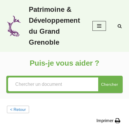
Patrimoine &
Aller
Développement
au
contenu
du Grand
Grenoble
Puis-je vous aider ?
Chercher
< Retour
Imprimer