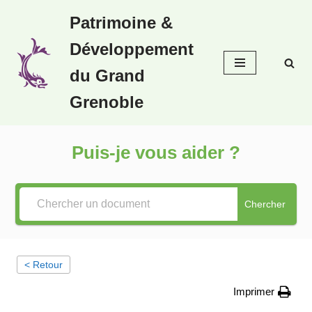
Patrimoine &
Aller
Développement
au
contenu
du Grand
Grenoble
Puis-je vous aider ?
Chercher
< Retour
Imprimer