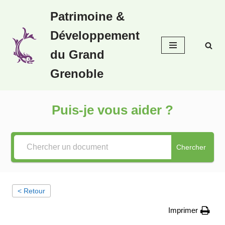
Patrimoine &
Aller
Développement
au
contenu
du Grand
Grenoble
Puis-je vous aider ?
Chercher
< Retour
Imprimer