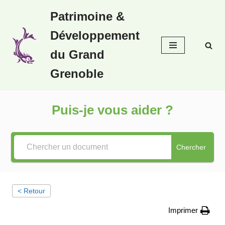
Patrimoine &
Aller
Développement
au
contenu
du Grand
Grenoble
Puis-je vous aider ?
Chercher
< Retour
Imprimer