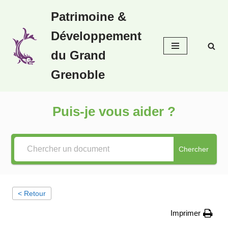
Patrimoine &
Aller
Développement
au
contenu
du Grand
Grenoble
Puis-je vous aider ?
Chercher
< Retour
Imprimer