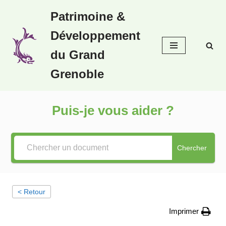
Patrimoine &
Aller
Développement
au
contenu
du Grand
Grenoble
Puis-je vous aider ?
Chercher
< Retour
Imprimer